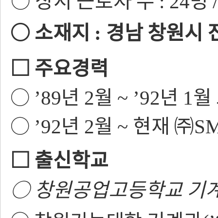
○
상시 근로자 수
명
: 24
○
소재지
경남 창원시 
:
□
주요경력
○
년
월
년
월
’
89
2
~
’
92
1
○
년
월
현재
㈜
’
92
2
~
S
□
출신학교
○
창원공업고등학교 기