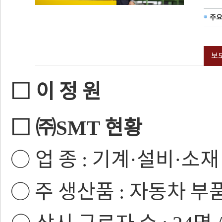
주
보
□
이 정 원
□
㈜
현황
SMT
○
업 종
기계
설비
소재
:
·
·
○
주 생산품
자동차 부
: