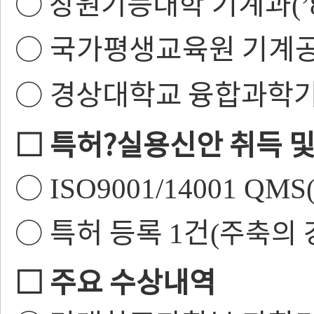
○
창원기능대학
기계과
(
’
○
국가평생교육원 기계공
○
경상대학교 융합과학
□
특허
?
실용신안 취득 
○
ISO9001/14001 QMS
○
특허 등록
건
주축의 
1
(
□
주요 수상내역