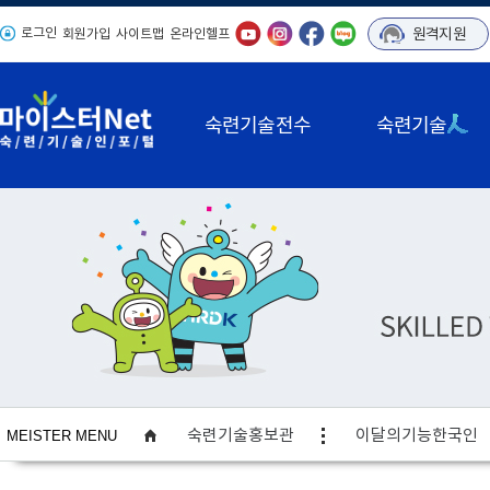
로그인
원격지원
회원가입
사이트맵
온라인헬프
숙련기술전수
숙련기술
사이트맵
숙련기술홍보관
이달의기능한국인
MEISTER MENU