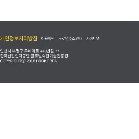
개인정보처리방침
이용약관
도로명주소안내
사이트맵
인천시 부평구 무네미로 448번길 77
한국산업인력공단 글로벌숙련기술진흥원
COPYRIGHTⓒ 2016 HRDKOREA