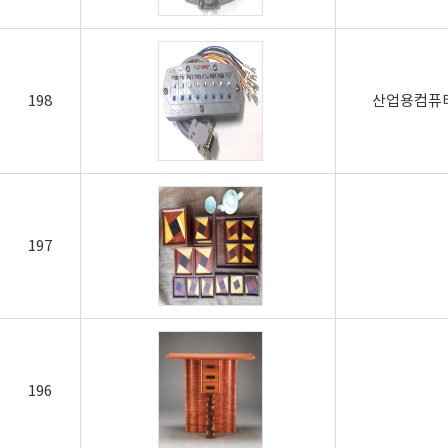
198
산업용컴퓨터
197
196