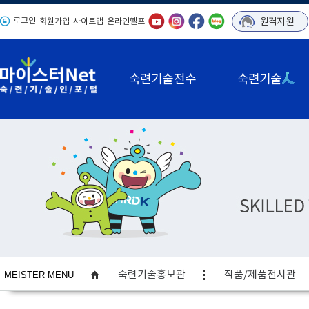
로그인
원격지원
회원가입
사이트맵
온라인헬프
숙련기술전수
숙련기술
사이트맵
숙련기술홍보관
작품/제품전시관
MEISTER MENU