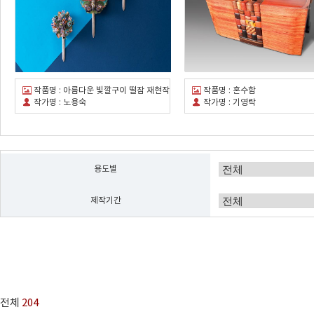
작품명 :
아름다운 빛깔구이 떨잠 재현작
작품명 :
혼수함
작가명 :
노용숙
작가명 :
기영락
용도별
제작기간
전체
204