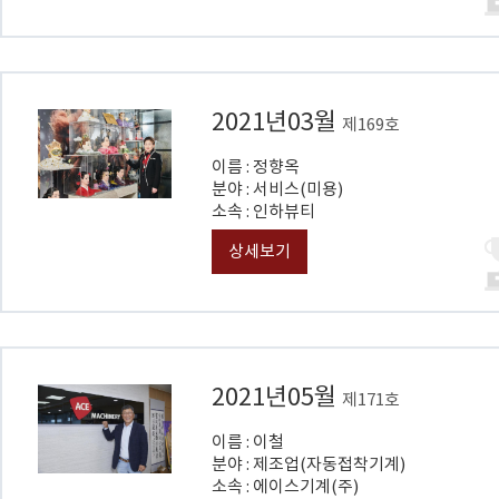
2021년03월
제169호
이름 : 정향옥
분야 : 서비스(미용)
소속 : 인하뷰티
상세보기
2021년05월
제171호
이름 : 이철
분야 : 제조업(자동접착기계)
소속 : 에이스기계(주)