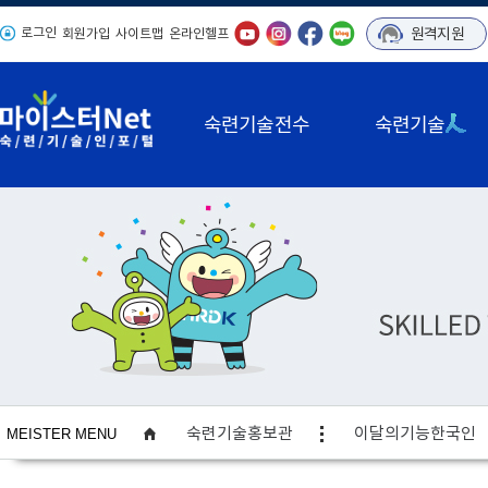
로그인
원격지원
회원가입
사이트맵
온라인헬프
숙련기술전수
숙련기술
사이트맵
숙련기술홍보관
이달의기능한국인
MEISTER MENU