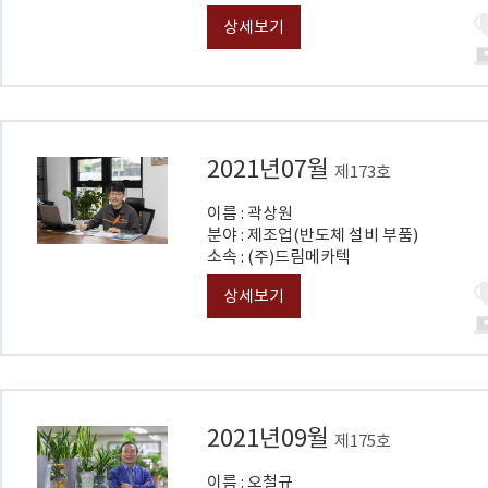
상세보기
2021년07월
제173호
이름 : 곽상원
분야 : 제조업(반도체 설비 부품)
소속 : (주)드림메카텍
상세보기
2021년09월
제175호
이름 : 오철규