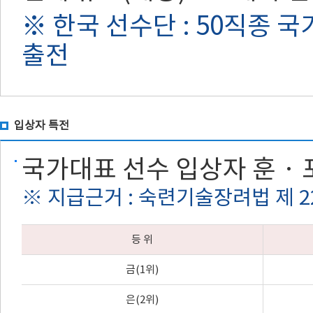
※ 한국 선수단 : 50직종 국
출전
입상자 특전
국가대표 선수 입상자 훈 ·
※ 지급근거 : 숙련기술장려법 제 2
등 위
금(1위)
은(2위)