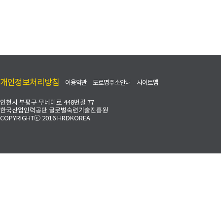
개인정보처리방침
이용약관
도로명주소안내
사이트맵
인천시 부평구 무네미로 448번길 77
한국산업인력공단 글로벌숙련기술진흥원
COPYRIGHTⓒ 2016 HRDKOREA