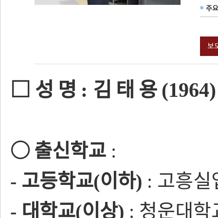
주
보
□
성 명
김 태 용
:
(1964)
○
출신학교
:
고등학교
이하
고흥실
-
(
)
:
대학교
이상
청운대학
-
(
)
: