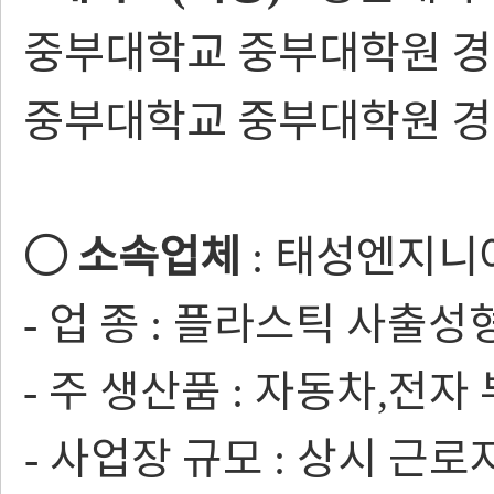
중부대학교 중부대학원 
중부대학교 중부대학원 
○
소속업체
태성엔지니
:
업 종
플라스틱 사출성
-
:
주 생산품
자동차
전자 
-
:
,
사업장 규모
상시 근로
-
: