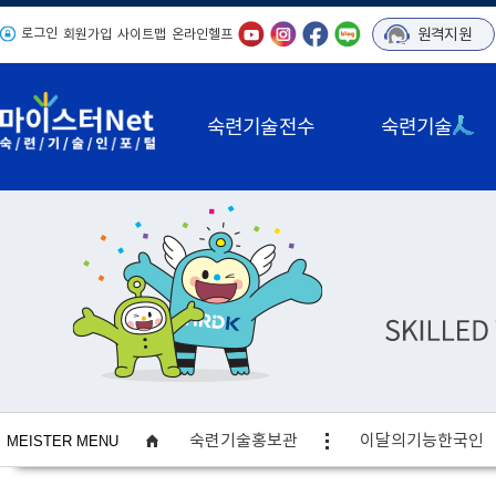
로그인
원격지원
회원가입
사이트맵
온라인헬프
숙련기술전수
숙련기술
사이트맵
숙련기술홍보관
이달의기능한국인
MEISTER MENU