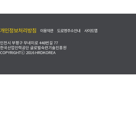
개인정보처리방침
이용약관
도로명주소안내
사이트맵
인천시 부평구 무네미로 448번길 77
한국산업인력공단 글로벌숙련기술진흥원
COPYRIGHTⓒ 2016 HRDKOREA