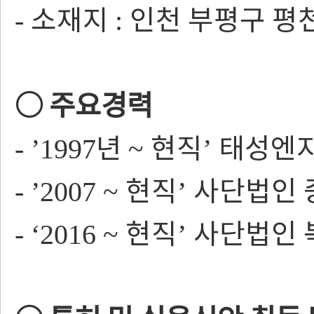
소재지
인천 부평구 평
-
:
○
주요경력
년
현직
태성엔
- ’1997
~
’
현직
사단법인 
- ’2007 ~
’
현직
사단법인 
- ‘2016 ~
’