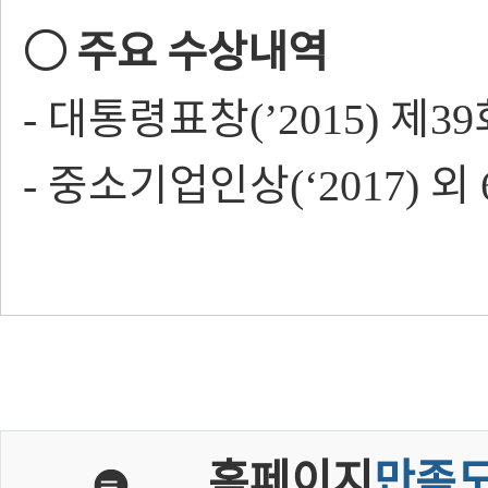
○
주요 수상내역
대통령표창
제
-
(’2015)
39
중소기업인상
외
-
(‘2017)
홈페이지
만족