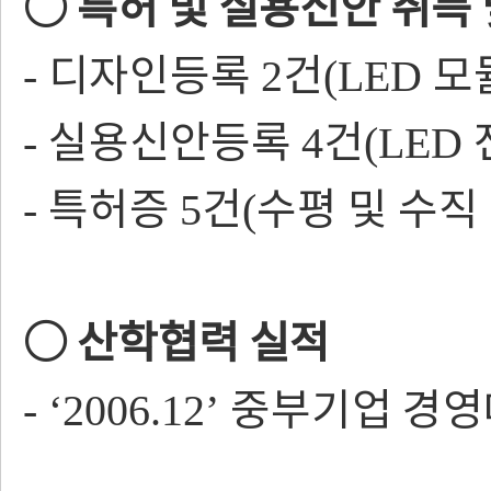
○
특허 및
실용신안 취득
디자인등록
건
모
-
2
(LED
실용신안등록
건
-
4
(LED
특허증
건
수평 및 수직
-
5
(
○
산학협력 실적
중부기업 경영
- ‘2006.12’