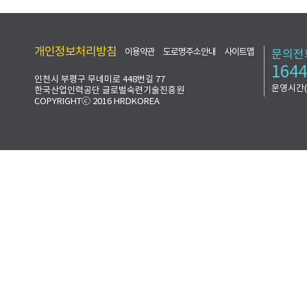
개인정보처리방침
이용약관
도로명주소안내
사이트맵
문의전
1644
인천시 부평구 무네미로 448번길 77
운영시간(평
한국산업인력공단 글로벌숙련기술진흥원
COPYRIGHTⓒ 2016 HRDKOREA