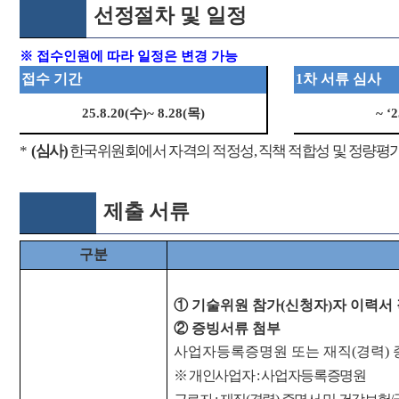
선정절차 및 일정
※
접수인원에 따라 일정은 변경 가능
접수 기간
1
차 서류 심사
25.8.20(
수
)~ 8.28(
목
)
~ ‘2
*
(
심사
)
한국위원회에서 자격의 적정성
,
직책 적합성 및 정량평
제출 서류
구분
①
기술위원 참가
(
신청자
)
자 이력서
②
증빙서류 첨부
사업자등록증명원 또는 재직
(
경력
)
※
개인사업자
:
사업자등록증명원