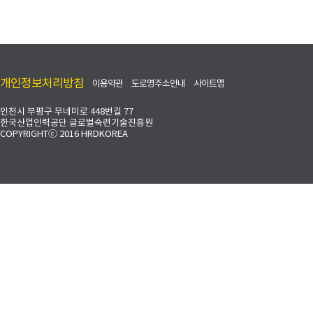
개인정보처리방침
이용약관
도로명주소안내
사이트맵
인천시 부평구 무네미로 448번길 77
한국산업인력공단 글로벌숙련기술진흥원
COPYRIGHTⓒ 2016 HRDKOREA