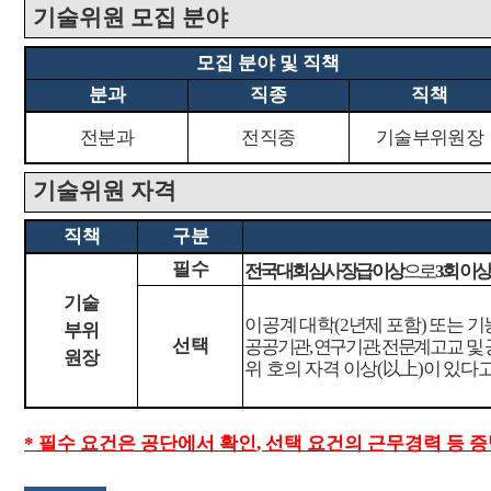
기술위원 모집 분야
모집 분야 및 직책
분과
직종
직책
전분과
전직종
기술부위원장
기술위원 자격
직책
구분
필수
전국대회
심사장급 이상
으로
3
회 이상
기술
이공계 대학
(2
년제 포함
)
또는 기
부위
선택
공공기관
,
연구기관
,
전문계
고교 및
원장
위 호의
자격 이상
(
以上
)
이 있다
*
필수 요건은 공단에서 확인
,
선택 요건의 근무경력 등 