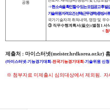
근로자
:
재직
(
경력
)
증명서 및 건강보험
/
공통
⇒
현 소속을 확인할 수 있는 모집공고 후 발
기술위원 자격요건 선택
(
근무경력
)
증빙서류
국가기술자격 취득내역
,
명장 및 우
③
직무수행계획서
(
필수
)
(
별첨
1
서
<
첨
제출처
:
마이스터넷
(meister.hrdkorea.or.kr)
(
마이스터넷
-
기능경기대회
-
전국기능경기대회
-
기술위원 신
※
첨부자료 미제출시 심의대상에서 제외됨
. 